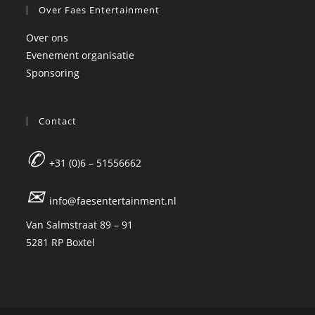
Over Faes Entertainment
Over ons
Evenement organisatie
Sponsoring
Contact
✆
+31 (0)6 – 51556662
✉
info@faesentertainment.nl
Van Salmstraat 89 – 91
5281 RP Boxtel