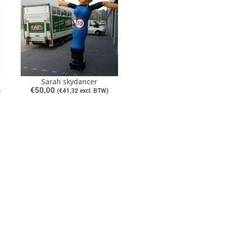
Sarah skydancer
€
50,00
)
(
€
41,32
excl. BTW)