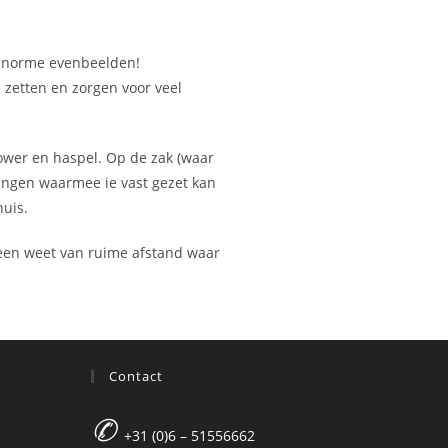
e enorme evenbeelden!
 zetten en zorgen voor veel
lower en haspel. Op de zak (waar
ringen waarmee ie vast gezet kan
uis.
reen weet van ruime afstand waar
Contact
✆
+31 (0)6 – 51556662