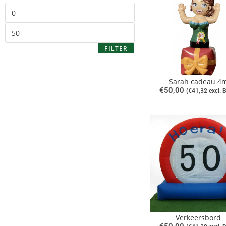
FILTER
Sarah cadeau 4
€
50,00
(
€
41,32
excl. 
Verkeersbord