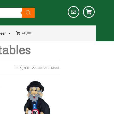
€
0,00
meer
tables
BEKIJKEN:
20
40
ALLEMAAL