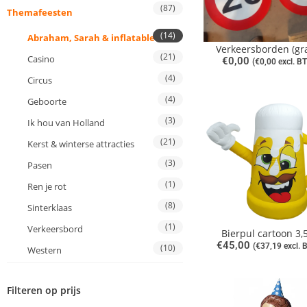
(87)
Themafeesten
(14)
Abraham, Sarah & inflatables
Verkeersborden (gra
(21)
Casino
€
0,00
(
€
0,00
excl. B
(4)
Circus
(4)
Geboorte
(3)
Ik hou van Holland
(21)
Kerst & winterse attracties
(3)
Pasen
(1)
Ren je rot
(8)
Sinterklaas
(1)
Verkeersbord
Bierpul cartoon 3
€
45,00
(
€
37,19
excl. 
(10)
Western
Filteren op prijs