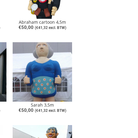
Abraham cartoon 4,5m
€
50,00
)
(
€
41,32
excl. BTW)
Sarah 3,5m
€
50,00
)
(
€
41,32
excl. BTW)