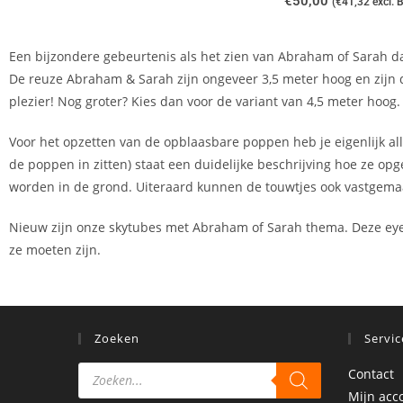
€
50,00
(
€
41,32
excl. 
Een bijzondere gebeurtenis als het zien van Abraham of Sarah da
De reuze Abraham & Sarah zijn ongeveer 3,5 meter hoog en zijn 
plezier! Nog groter? Kies dan voor de variant van 4,5 meter hoog.
Voor het opzetten van de opblaasbare poppen heb je eigenlijk all
de poppen in zitten) staat een duidelijke beschrijving hoe ze o
worden in de grond. Uiteraard kunnen de touwtjes ook vastgemaa
Nieuw zijn onze skytubes met Abraham of Sarah thema. Deze eyeca
ze moeten zijn.
Zoeken
Servic
Contact
Mijn acc