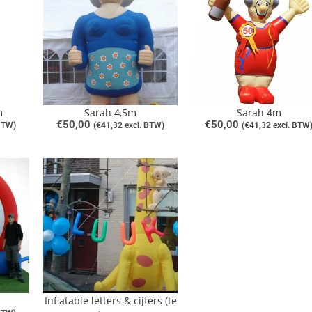
m
Sarah 4,5m
Sarah 4m
€
50,00
€
50,00
BTW)
(
€
41,32
excl. BTW)
(
€
41,32
excl. BTW
Inflatable letters & cijfers (te