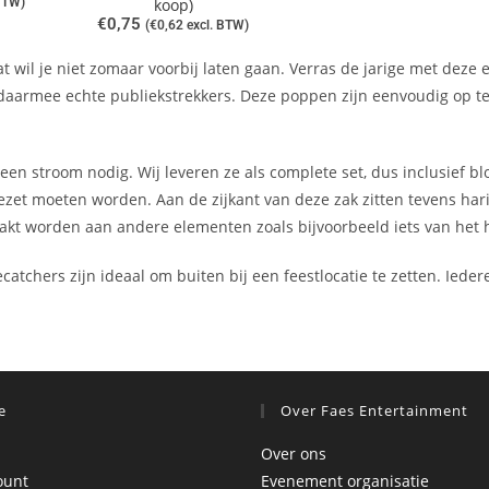
BTW)
koop)
€
0,75
(
€
0,62
excl. BTW)
t wil je niet zomaar voorbij laten gaan. Verras de jarige met dez
daarmee echte publiekstrekkers. Deze poppen zijn eenvoudig op te
een stroom nodig. Wij leveren ze als complete set, dus inclusief b
pgezet moeten worden. Aan de zijkant van deze zak zitten tevens ha
kt worden aan andere elementen zoals bijvoorbeeld iets van het h
tchers zijn ideaal om buiten bij een feestlocatie te zetten. Iede
e
Over Faes Entertainment
Over ons
ount
Evenement organisatie