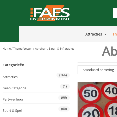
Attracties
Th
Ab
Home
/
Themafeesten
/
Abraham, Sarah & inflatables
Categorieën
(366)
Attracties
(1)
Geen Categorie
(96)
Partyverhuur
(60)
Sport & Spel