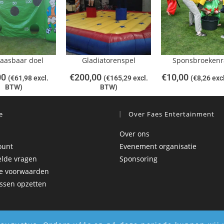
aasbaar doel
Gladiatorenspel
Sponsbroekenr
00
€
200,00
€
10,00
(
€
61,98
excl.
(
€
165,29
excl.
(
€
8,26
exc
BTW)
BTW)
e
Over Faes Entertainment
Over ons
ount
Evenement organisatie
elde vragen
Sponsoring
e voorwaarden
ssen opzetten