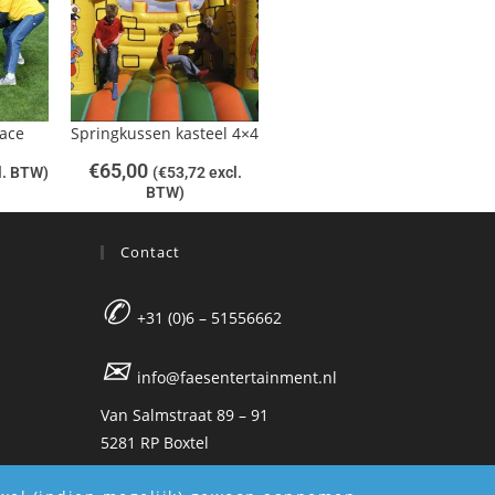
ace
Springkussen kasteel 4×4
€
65,00
l. BTW)
(
€
53,72
excl.
BTW)
Contact
✆
+31 (0)6 – 51556662
✉
info@faesentertainment.nl
Van Salmstraat 89 – 91
5281 RP Boxtel