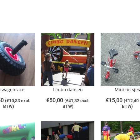
iwagenrace
Limbo dansen
Mini fietsjes
50
€
50,00
€
15,00
(
€
10,33
excl.
(
€
41,32
excl.
(
€
12,40
BTW)
BTW)
BTW)