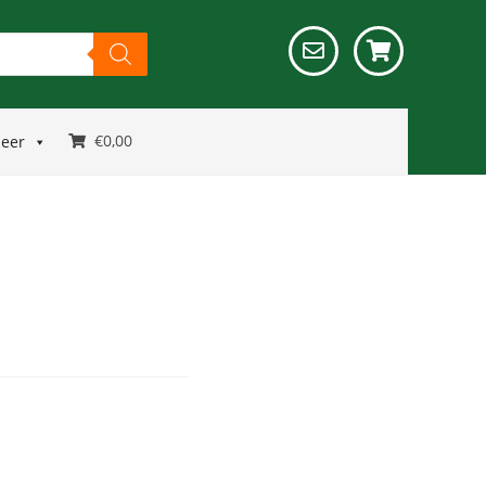
€
0,00
meer