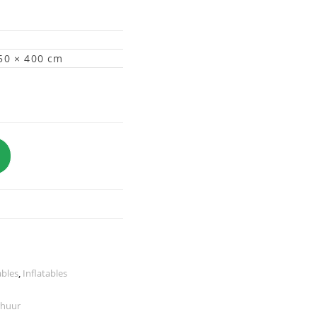
50 × 400 cm
ables
,
Inflatables
rhuur