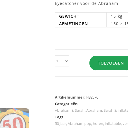
Eyecatcher voor de Abraham
GEWICHT
15 kg
AFMETINGEN
150 × 1
TOEVOEGEN
Artikelnummer:
FE8576
Categorieën
Abraham & Sarah
,
Abraham, Sarah & inflat
Tags
50 jaar
,
Abraham pop
,
huren
,
inflatable
,
ve