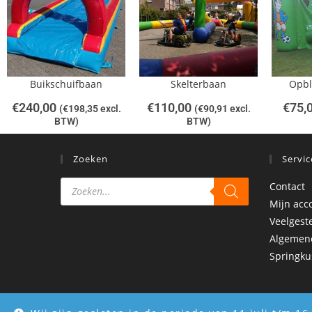
Buikschuifbaan
Skelterbaan
Opbl
€
240,00
€
110,00
€
75,
(
€
198,35
excl.
(
€
90,91
excl.
BTW)
BTW)
Zoeken
Servic
Contact
Mijn acc
Veelgest
Algemen
Springku