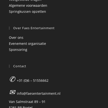
Algemene voorwaarden
Springkussen opzetten
Over Faes Entertainment
Over ons
Evenement organisatie
Sponsoring
Contact
✆
+31 (0)6 – 51556662
✉
info@faesentertainment.nl
Van Salmstraat 89 – 91
5281 RP Boxtel