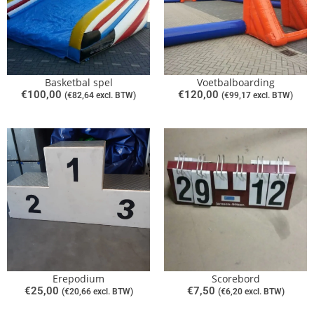
Basketbal spel
Voetbalboarding
€
100,00
€
120,00
(
€
82,64
excl. BTW)
(
€
99,17
excl. BTW)
Erepodium
Scorebord
€
25,00
€
7,50
(
€
20,66
excl. BTW)
(
€
6,20
excl. BTW)