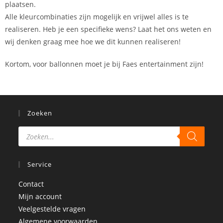
plaatsen.
Alle kleurcombinaties zijn mogelijk en vrijwel alles is te
realiseren. Heb je een specifieke wens? Laat het ons weten en
wij denken graag mee hoe we dit kunnen realiseren!
Kortom, voor ballonnen moet je bij Faes entertainment zijn!
Zoeken
Service
Contact
Mijn account
Veelgestelde vragen
Algemene voorwaarden