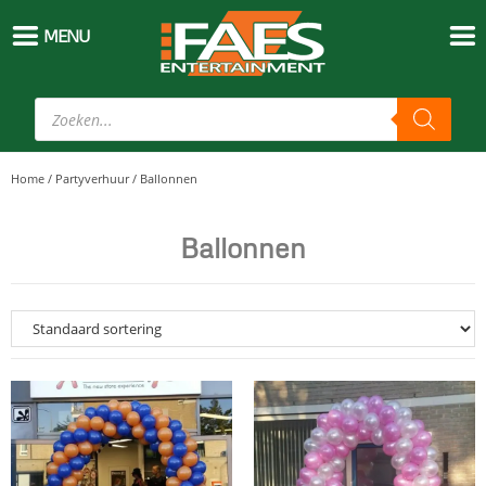
MENU
Home
/
Partyverhuur
/
Ballonnen
Ballonnen