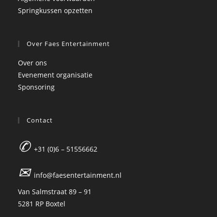
Springkussen opzetten
Over Faes Entertainment
Over ons
Evenement organisatie
Sponsoring
Contact
✆
+31 (0)6 – 51556662
✉
info@faesentertainment.nl
Van Salmstraat 89 – 91
5281 RP Boxtel