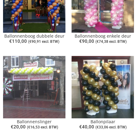
Ballonnenboog dubbele deur
Ballonnenboog enkele deur
€
110,00
€
90,00
(
€
90,91
excl. BTW)
(
€
74,38
excl. BTW)
Ballonnenslinger
Ballonpilaar
€
20,00
€
40,00
(
€
16,53
excl. BTW)
(
€
33,06
excl. BTW)