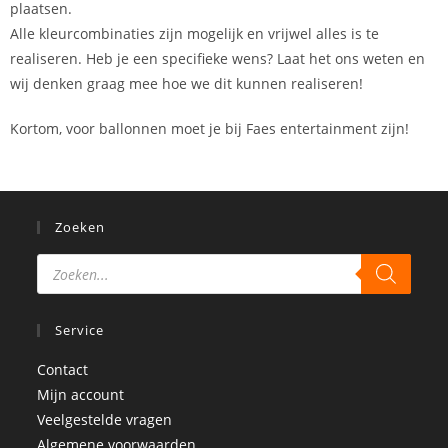
plaatsen.
Alle kleurcombinaties zijn mogelijk en vrijwel alles is te
realiseren. Heb je een specifieke wens? Laat het ons weten en
wij denken graag mee hoe we dit kunnen realiseren!
Kortom, voor ballonnen moet je bij Faes entertainment zijn!
Zoeken
Service
Contact
Mijn account
Veelgestelde vragen
Algemene voorwaarden