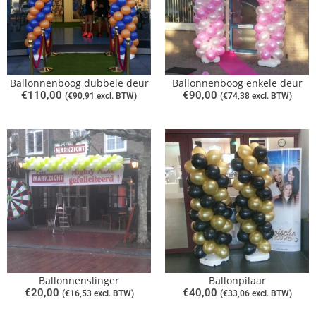
Ballonnenboog dubbele deur
Ballonnenboog enkele deur
€
110,00
€
90,00
(
€
90,91
excl. BTW)
(
€
74,38
excl. BTW)
Ballonnenslinger
Ballonpilaar
€
20,00
€
40,00
(
€
16,53
excl. BTW)
(
€
33,06
excl. BTW)