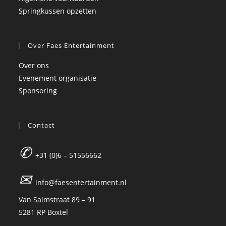
Springkussen opzetten
Over Faes Entertainment
Over ons
Evenement organisatie
Sponsoring
Contact
✆
+31 (0)6 – 51556662
✉
info@faesentertainment.nl
Van Salmstraat 89 – 91
5281 RP Boxtel