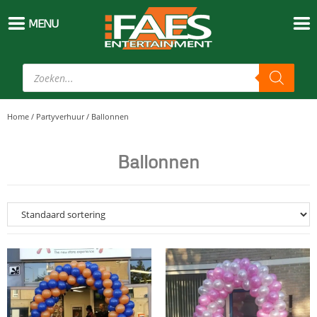
MENU
Home
/
Partyverhuur
/
Ballonnen
Ballonnen