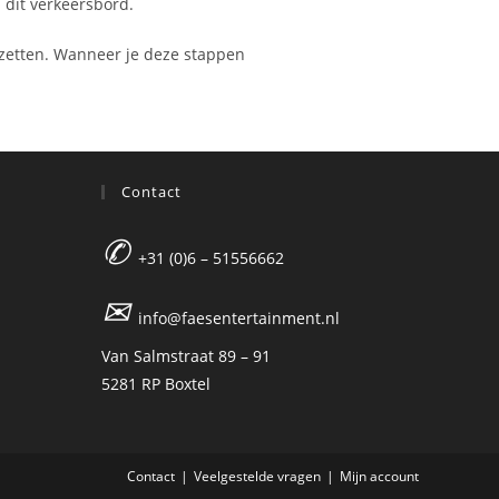
 dit verkeersbord.
 zetten. Wanneer je deze stappen
Contact
✆
+31 (0)6 – 51556662
✉
info@faesentertainment.nl
Van Salmstraat 89 – 91
5281 RP Boxtel
Contact
Veelgestelde vragen
Mijn account