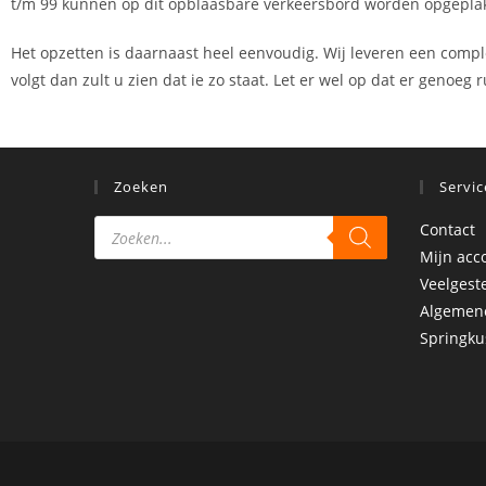
t/m 99 kunnen op dit opblaasbare verkeersbord worden opgeplakt.
Het opzetten is daarnaast heel eenvoudig. Wij leveren een compl
volgt dan zult u zien dat ie zo staat. Let er wel op dat er genoeg
Zoeken
Servic
Contact
Mijn acc
Veelgest
Algemen
Springku