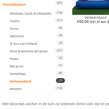
(87)
Themafeesten
(14)
Abraham, Sarah & inflatables
Verkeersbord
(21)
Casino
€
50,00
(
€
41,32
excl. 
(4)
Circus
(4)
Geboorte
(3)
Ik hou van Holland
(21)
Kerst & winterse attracties
(3)
Pasen
(1)
Ren je rot
(8)
Sinterklaas
(1)
Verkeersbord
(10)
Western
Met deze eye-catcher in de tuin zal iedereen direct zien dat er ee