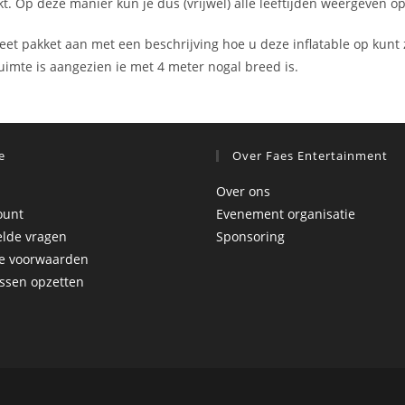
 Op deze manier kun je dus (vrijwel) alle leeftijden weergeven op
eet pakket aan met een beschrijving hoe u deze inflatable op kunt
 ruimte is aangezien ie met 4 meter nogal breed is.
e
Over Faes Entertainment
Over ons
ount
Evenement organisatie
elde vragen
Sponsoring
e voorwaarden
ssen opzetten