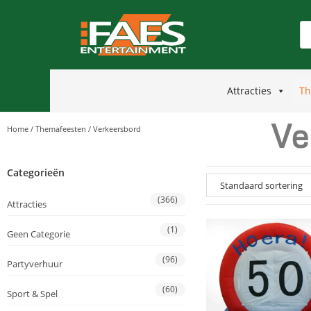
Attracties
Th
Ve
Home
/
Themafeesten
/
Verkeersbord
Categorieën
(366)
Attracties
(1)
Geen Categorie
(96)
Partyverhuur
(60)
Sport & Spel