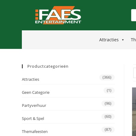
Attracties
Th
Productcategorieën
(366)
Attracties
(1)
Geen Categorie
(96)
Partyverhuur
(60)
Sport & Spel
(87)
Themafeesten