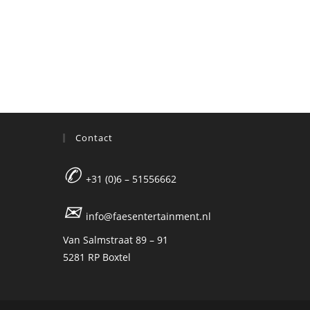
Contact
✆
+31 (0)6 – 51556662
✉
info@faesentertainment.nl
Van Salmstraat 89 – 91
5281 RP Boxtel