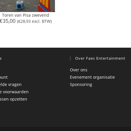
Toren van Pisa zwevend
€
35,00
(
€
28,93
excl. BTW)
e
Over Faes Entertainment
Over ons
ount
Evenement organisatie
elde vragen
Sponsoring
e voorwaarden
ssen opzetten