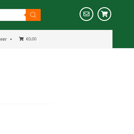
€
0,00
meer