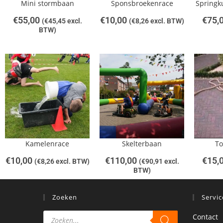
Mini stormbaan
Sponsbroekenrace
Springk
€
55,00
€
10,00
€
75,
(
€
45,45
excl.
(
€
8,26
excl. BTW)
BTW)
Kamelenrace
Skelterbaan
To
€
10,00
€
110,00
€
15,
(
€
8,26
excl. BTW)
(
€
90,91
excl.
BTW)
Zoeken
Servic
Contact