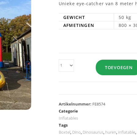
Unieke eye-catcher van 8 meter 
GEWICHT
50 kg
AFMETINGEN
800 × 3
TOEVOEGEN
Artikelnummer:
FE8574
Categorie
Inflatables
Tags
Boxtel
,
Dino
,
Dinosaurus
,
huren
,
inflatable
,