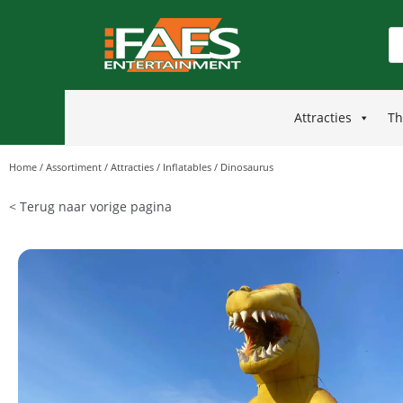
Attracties
Th
Home
/
Assortiment
/
Attracties
/
Inflatables
/
Dinosaurus
< Terug naar vorige pagina