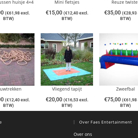
ussen huisje 4×4
Mini fietsjes
Reuze twiste
00
€
15,00
€
35,00
(
€
61,98
excl.
(
€
12,40
excl.
(
€
28,93
BTW)
BTW)
BTW)
uwtrekken
Vliegend tapijt
Zweefbal
00
€
20,00
€
75,00
(
€
12,40
excl.
(
€
16,53
excl.
(
€
61,98
BTW)
BTW)
BTW)
e
Over Faes Entertainment
Over ons