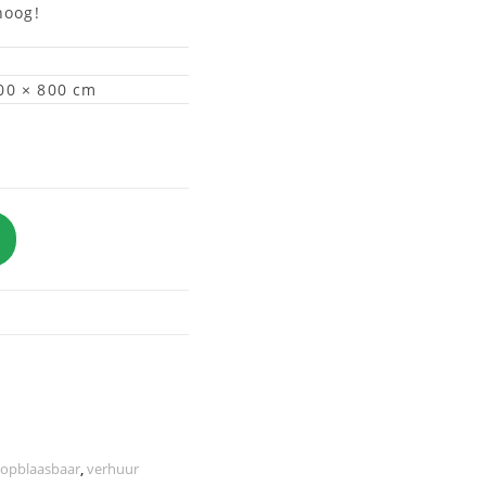
hoog!
00 × 800 cm
opblaasbaar
,
verhuur