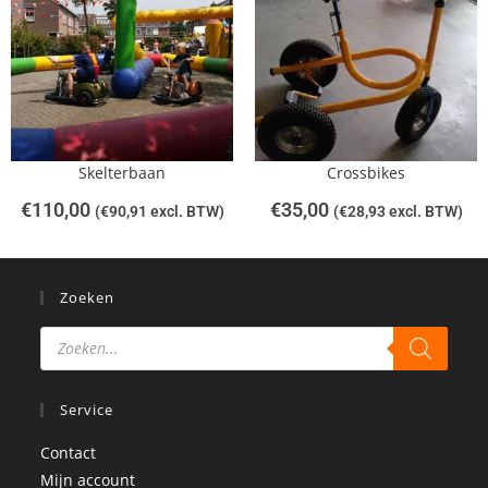
Skelterbaan
Crossbikes
€
110,00
€
35,00
(
€
90,91
excl. BTW)
(
€
28,93
excl. BTW)
Zoeken
Service
Contact
Mijn account