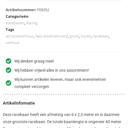
Artikelnummer:
FE8352
Categorieën
Racebanen
,
Racing
Tags
attractieverhuur
,
faes entertainment
,
groot
,
huren
,
racebaan
,
verhuur
Wij denken graag mee!
Wij hebben vrijwel alles in ons assortiment!
Wij kunnen artikelen leveren, maar ook evenementen
compleet verzorgen
Artikelinformatie
Deze racebaan heeft een afmeting van 6 x 2,5 meter en is daarmee
onze grootste racebaan. De totale baanlengte is ongeveer 40 meter.