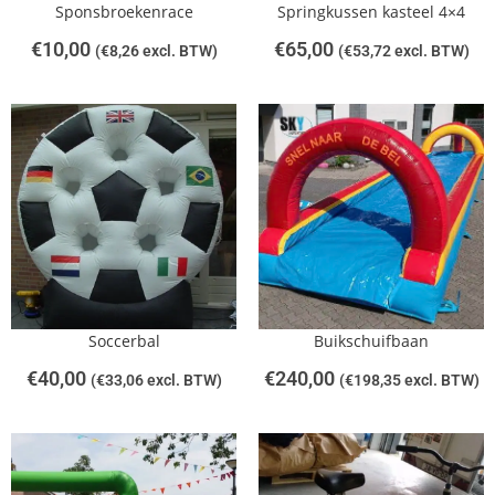
Sponsbroekenrace
Springkussen kasteel 4×4
€
10,00
€
65,00
(
€
8,26
excl. BTW)
(
€
53,72
excl. BTW)
Soccerbal
Buikschuifbaan
€
40,00
€
240,00
(
€
33,06
excl. BTW)
(
€
198,35
excl. BTW)