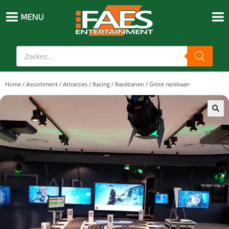
MENU
Home
/
Assortiment
/
Attracties
/
Racing
/
Racebanen
/
Grote racebaan
🔍