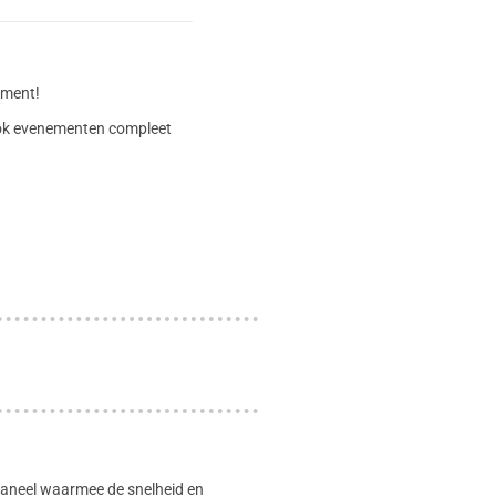
timent!
 ook evenementen compleet
gspaneel waarmee de snelheid en