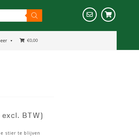
€
0,00
meer
excl. BTW)
e stier te blijven