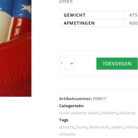
zitten
GEWICHT
475
AFMETINGEN
600
TOEVOEGEN
Artikelnummer:
FE8017
Categorieën
Grote zeskamp spelen
,
Western
,
Zeskamp
Tags
attractie
,
huren
,
Rodeostier
,
spelen
,
verhuu
zeskamp