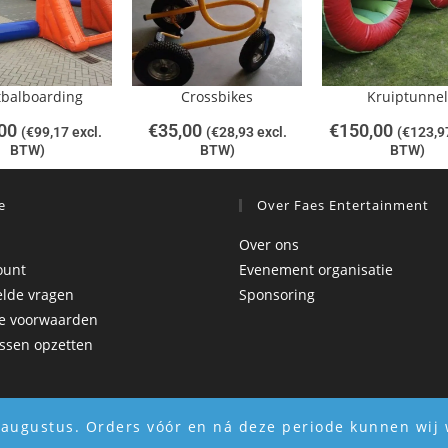
tbalboarding
Crossbikes
Kruiptunnel
00
€
35,00
€
150,00
(
€
99,17
excl.
(
€
28,93
excl.
(
€
123,9
BTW)
BTW)
BTW)
e
Over Faes Entertainment
Over ons
ount
Evenement organisatie
elde vragen
Sponsoring
e voorwaarden
ssen opzetten
16 augustus. Orders vóór en ná deze periode kunnen wi