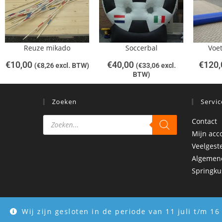
Reuze mikado
Soccerbal
Voe
€
10,00
€
40,00
€
120,
(
€
8,26
excl. BTW)
(
€
33,06
excl.
BTW)
Zoeken
Servic
Contact
Mijn acc
Veelgest
Algemen
Springku
Wij zijn gesloten in de periode van 11 juli t/m 