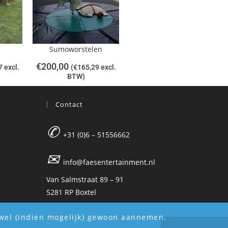
Sumoworstelen
€
200,00
7
excl.
(
€
165,29
excl.
BTW)
Contact
✆
+31 (0)6 – 51556662
✉
info@faesentertainment.nl
Van Salmstraat 89 – 91
5281 RP Boxtel
j wel (indien mogelijk) gewoon aannemen.