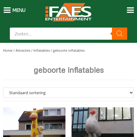
MENU
Home
/
Attracties
/
Inflatables
/
geboorte inflatables
geboorte inflatables