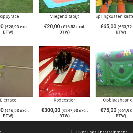
kippyrace
Vliegend tapijt
Springkussen kast
00
€
20,00
€
65,00
(
€
28,93
excl.
(
€
16,53
excl.
(
€
53,72
BTW)
BTW)
BTW)
Eierrace
Rodeostier
Opblaasbaar d
00
€
300,00
€
75,00
(
€
16,53
excl.
(
€
247,93
excl.
(
€
61,98
BTW)
BTW)
BTW)
e
Over Faes Entertainment