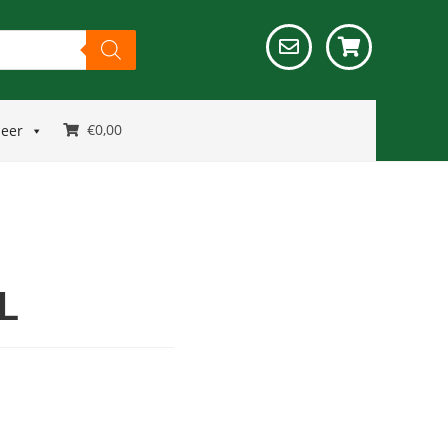
€
0,00
meer
L