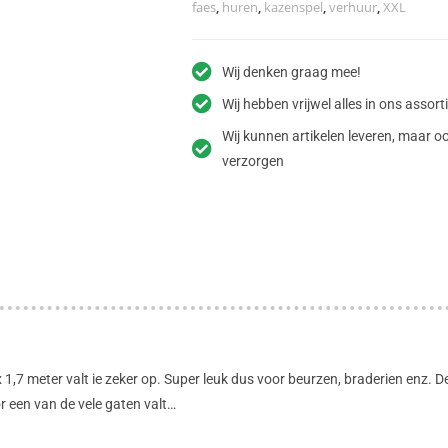
faes
,
huren
,
kazenspel
,
verhuur
,
XXL
Wij denken graag mee!
Wij hebben vrijwel alles in ons assor
Wij kunnen artikelen leveren, maar
verzorgen
x 1,7 meter valt ie zeker op. Super leuk dus voor beurzen, braderien enz.
or een van de vele gaten valt…