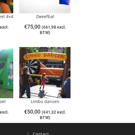
eel 4×4
Zweefbal
€
75,00
excl.
(
€
61,98
excl.
BTW)
oel
Limbo dansen
€
50,00
excl.
(
€
41,32
excl.
BTW)
Contact