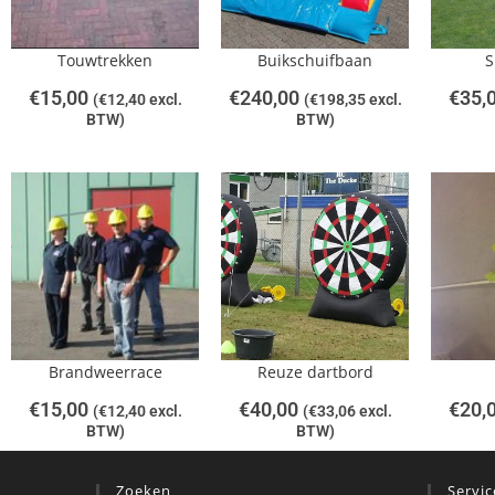
Touwtrekken
Buikschuifbaan
S
€
15,00
€
240,00
€
35,
(
€
12,40
excl.
(
€
198,35
excl.
BTW)
BTW)
Brandweerrace
Reuze dartbord
€
15,00
€
40,00
€
20,
(
€
12,40
excl.
(
€
33,06
excl.
BTW)
BTW)
Zoeken
Servic