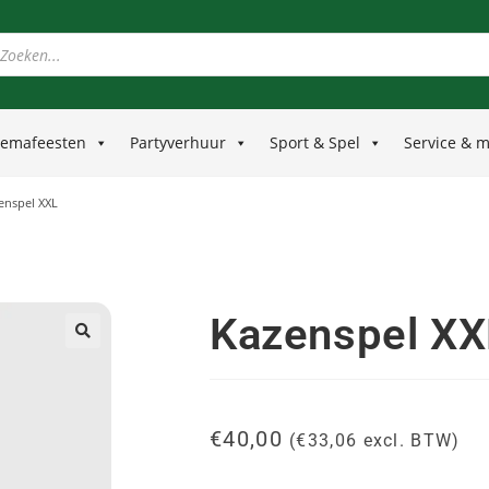
emafeesten
Partyverhuur
Sport & Spel
Service & 
enspel XXL
Kazenspel XX
🔍
€
40,00
(
€
33,06
excl. BTW)